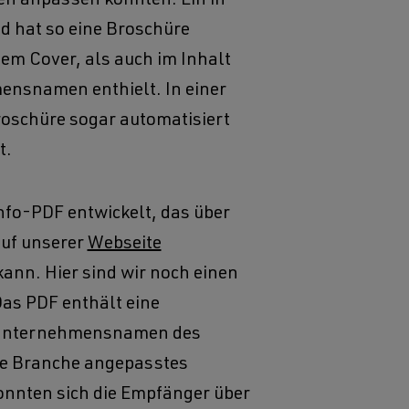
en anpassen konnten. Ein in
d hat so eine Broschüre
dem Cover, als auch im Inhalt
ensnamen enthielt. In einer
oschüre sogar automatisiert
t.
Info-PDF entwickelt, das über
uf unserer
Webseite
ann. Hier sind wir noch einen
Das PDF enthält eine
 Unternehmensnamen des
ie Branche angepasstes
onnten sich die Empfänger über