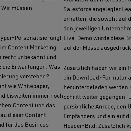
Workflow auf Interessent
 Wir müssen
Salesforce angelegter Lea
erhalten, die sowohl auf 
den jeweiligen Unternehm
Hyper-Personalisierung!
Live-Demo wurde diese Br
 im Content Marketing
auf der Messe ausgedruck
h recht unbekannt und
nz die Erwartungen. Was
Zusätzlich haben wir ein 
sierung verstehen?
ein Download-Formular a
nt wie Whitepaper,
heruntergeladen werden k
nd bisweilen immer noch
Schritt weiter gegangen: 
ichen Content und das
persönliche Anrede, den
au dieser Content
Empfängers und ein auf d
nd für das Business
Header-Bild. Zusätzlich k