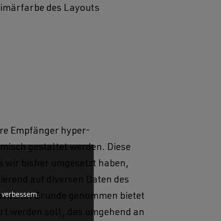
rimärfarbe des Layouts
ere Empfänger hyper-
misch gestaltet werden. Diese
s wir bisher umgesetzt haben,
ierend auf diversen Daten des
u verbessern.
 uvm. Im Grunde genommen bietet
rt werden soll, das umgehend an