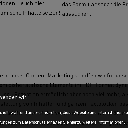
ionen – auch hier
das Formular sogar die P
namische Inhalte setzen!
aussuchen.
e in unser Content Marketing schaffen wir für uns
dem bisher statische Elemente im PDF-Format dyna
und -Rezeption ermöglicht aber noch viel mehr, al
wenden wir.
stellung von Inhalten und ganzen Textblöcken bas
nziell, während andere uns helfen, diese Website und Interaktionen z
ispiel Branche, Unternehmensgröße, Jobposition
er dann an, wenn aus Daten ein Dokument generie
ärungen zum Datenschutz erhalten Sie hierzu weitere Informationen.