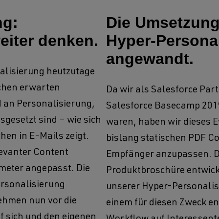
ng:
Die Umsetzung
eiter denken.
Hyper-Persona
angewandt.
alisierung heutzutage
chen erwarten
Da wir als Salesforce Part
 an Personalisierung,
Salesforce Basecamp 2019
usgesetzt sind – wie sich
waren, haben wir dieses 
hen in E-Mails zeigt.
bislang statischen PDF C
levanter Content
Empfänger anzupassen. D
meter angepasst. Die
Produktbroschüre entwicke
ersonalisierung
unserer Hyper-Personali
nehmen nun vor die
einem für diesen Zweck en
f sich und den eigenen