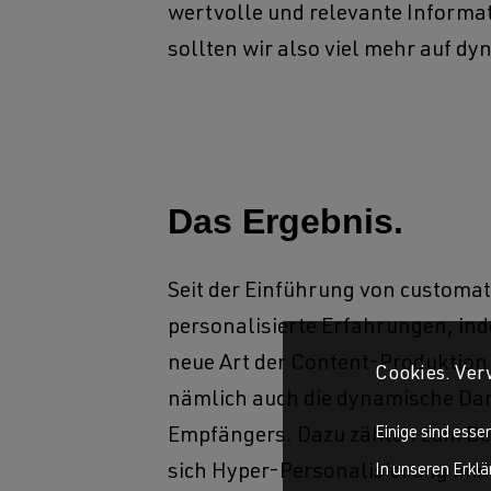
wertvolle und relevante Informat
sollten wir also viel mehr auf dy
Das Ergebnis.
Seit der Einführung von customat
personalisierte Erfahrungen, in
neue Art der Content-Produktion 
Cookies. Ver
nämlich auch die dynamische Dar
Einige sind esse
Empfängers. Dazu zählen zum Be
sich Hyper-Personalisierung imm
In unseren Erkl