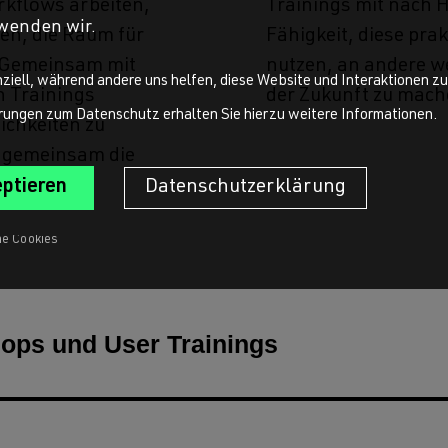
kflows arbeiten,
Trainings mit nach 
wenden wir.
nen, die Raum für
Fähigkeit, diese prak
. Gemeinsam mit
nutzen, an andere w
nziell, während andere uns helfen, diese Website und Interaktionen z
n Trainings
der Zukunft zu mach
ärungen zum Datenschutz erhalten Sie hierzu weitere Informationen.
ichkeiten zu
d gemeinsam die
Datenschutzerklärung
hops und User Trainings