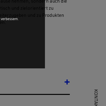
Hause nehmen, sondern auch die
tisch und zielorientiert zu
eiterzugeben und zu Produkten
u verbessern.
en.
KONTAKT