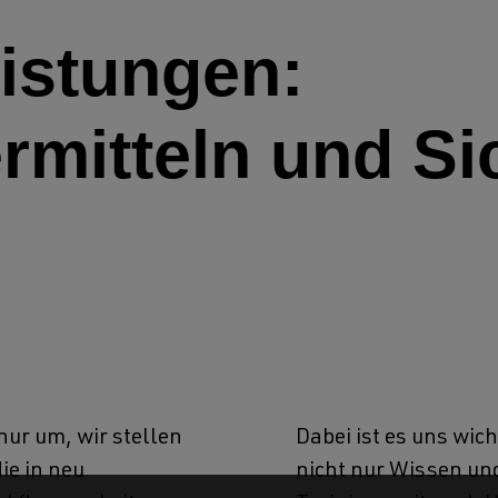
istungen:
rmitteln und Si
nur um, wir stellen
Dabei ist es uns wich
ie in neu
nicht nur Wissen un