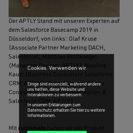
Der APTLY Stand mit unseren Experten auf
dem Salesforce Basecamp 2019 in
Düsseldorf, von links: Olaf Kruse
(Associate Partner Marketing DACH,
Salesforce), Matthias Rothkoegel
(Managing Partner, APTLY), Nicoline
Cookies. Verwenden wir.
Kautz (Business Consultant Salesforce
CRM, APTLY), Heiko Jörgens (Senior
Einige sind essenziell, während andere
uns helfen, diese Website und
Consultant Digital Transformation &
Interaktionen zu verbessern.
Salesforce CRM, APTLY)
In unseren Erklärungen zum
Datenschutz erhalten Sie hierzu weitere
Informationen.
Mit
customate
haben wir ein Produkt