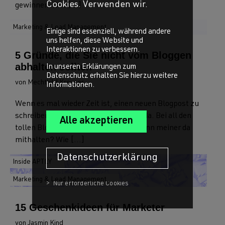
Cookies. Verwenden wir.
gewinnen. Doc [...]
Marketing & Lead Management
Einige sind essenziell, während andere
uns helfen, diese Website und
Interaktionen zu verbessern.
5 Gründe, die Sie nicht vom Bloggen
abhalten sollten
In unseren Erklärungen zum
Datenschutz erhalten Sie hierzu weitere
von Mechthild Kreuser
Informationen.
Wenn es mal wieder Zeit ist, einen neuen Blogpost zu
schreiben, stehe ich oft mit Zweifeln da. Bei all den
tollen Blogposts da draussen - wie kann meiner da
mithalten? Wie [...]
Datenschutzerklärung
Inside APTLY
Marketing & Lead Management
15 Geschenkideen für Marketer
von Jasmin Kind